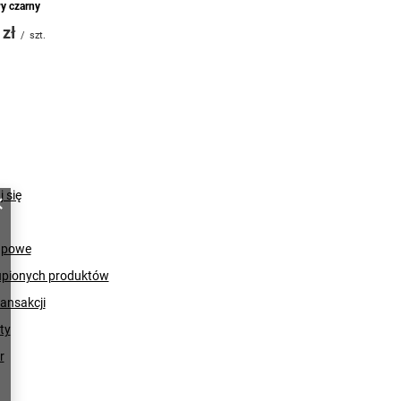
y czarny
 zł
/
szt.
j się
upowe
upionych produktów
ransakcji
ty
r