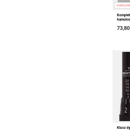
CHWILOW
Komplet
hamulco
73,80
Klucz d