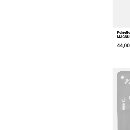
Pokrętł
MAGNUM
44,00