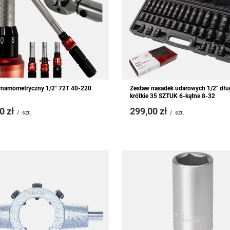
ynamometryczny 1/2" 72T 40-220
Zestaw nasadek udarowych 1/2" dłu
krótkie 35 SZTUK 6-kątne 8-32
0 zł
299,00 zł
/
szt.
/
szt.