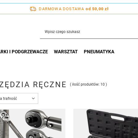
DARMOWA DOSTAWA
od 50,00 zł
RKI I PODGRZEWACZE
WARSZTAT
PNEUMATYKA
ZĘDZIA RĘCZNE
( ilość produktów:
10
)
ortowanie
a trafność