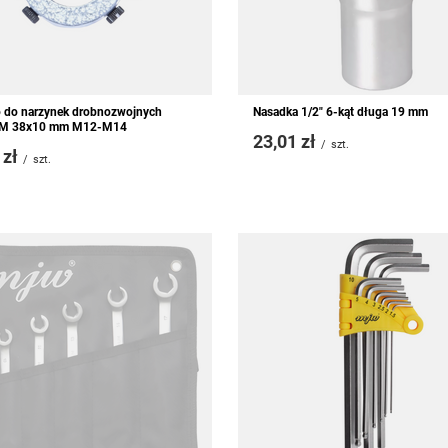
o do narzynek drobnozwojnych
Nasadka 1/2" 6-kąt długa 19 mm
 38x10 mm M12-M14
23,01 zł
/
szt.
 zł
/
szt.