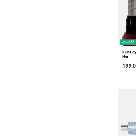
NOWOŚĆ
Klucz d
Nm
199,0