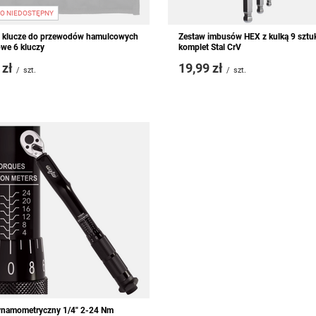
O NIEDOSTĘPNY
 klucze do przewodów hamulcowych
Zestaw imbusów HEX z kulką 9 sztu
we 6 kluczy
komplet Stal CrV
 zł
19,99 zł
/
szt.
/
szt.
ynamometryczny 1/4" 2-24 Nm