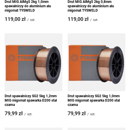
Drut MIG AlMg5 2kg 1,0mm
Drut MIG AlMg5 2kg 0,8mm
spawalniczy do aluminium alu
spawalniczy do aluminium alu
migomat TYSWELD
migomat TYSWELD
119,00 zł
119,00 zł
/
szt.
/
szt.
Drut spawalniczy SG2 5kg 1,2mm
Drut spawalniczy SG2 5kg 1,0mm
MIG migomat spawarka D200 stal
MIG migomat spawarka D200 stal
czarna
czarna
79,99 zł
79,99 zł
/
szt.
/
szt.