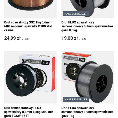
NASZ BESTSELLER
Drut spawalniczy SG2 1kg 0,6mm
Drut FLUX spawalniczy
MIG migomat spawarka D100 stal
samoosłonowy 0,8mm spawanie bez
czarna
gazu 0,5kg
24,99 zł
19,00 zł
/
szt.
/
szt.
NASZ BESTSELLER
Drut samoosłonowy FLUX
Drut FLUX spawalniczy
spawalniczy 0,8mm 4,5kg MIG bez
samoosłonowy 1,0mm spawanie bez
gazu FCAW E71T
gazu 1kg