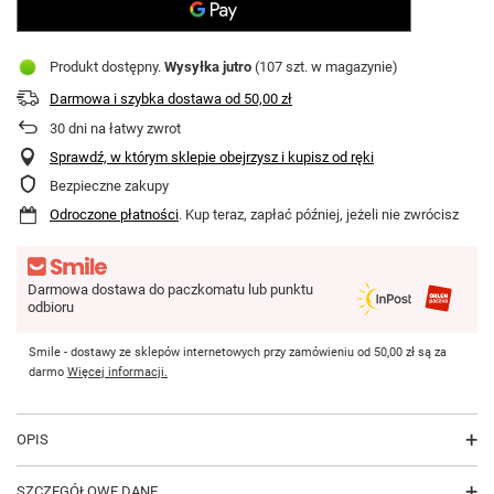
Produkt dostępny
Wysyłka
jutro
(107 szt. w magazynie)
Darmowa i szybka dostawa
od
50,00 zł
30
dni na łatwy zwrot
Sprawdź, w którym sklepie obejrzysz i kupisz od ręki
Bezpieczne zakupy
Odroczone płatności
. Kup teraz, zapłać później, jeżeli nie zwrócisz
Darmowa dostawa do paczkomatu lub punktu
odbioru
Smile - dostawy ze sklepów internetowych przy zamówieniu od
50,00 zł
są za
darmo
Więcej informacji.
OPIS
SZCZEGÓŁOWE DANE