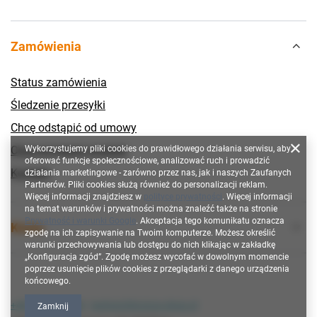
Zamówienia
Status zamówienia
Śledzenie przesyłki
Chcę odstąpić od umowy
Chcę wymienić produkt
Wykorzystujemy pliki cookies do prawidłowego działania serwisu, aby
oferować funkcje społecznościowe, analizować ruch i prowadzić
Kontakt
działania marketingowe - zarówno przez nas, jak i naszych Zaufanych
Partnerów. Pliki cookies służą również do personalizacji reklam.
Więcej informacji znajdziesz w
polityce prywatności
. Więcej informacji
na temat warunków i prywatności można znaleźć także na stronie
Prywatność i warunki Google
. Akceptacja tego komunikatu oznacza
Konto
zgodę na ich zapisywanie na Twoim komputerze. Możesz określić
warunki przechowywania lub dostępu do nich klikając w zakładkę
„Konfiguracja zgód”. Zgodę możesz wycofać w dowolnym momencie
poprzez usunięcie plików cookies z przeglądarki z danego urządzenia
końcowego.
+48 790 628 300
technic@kronos-shop.pl
Zamknij