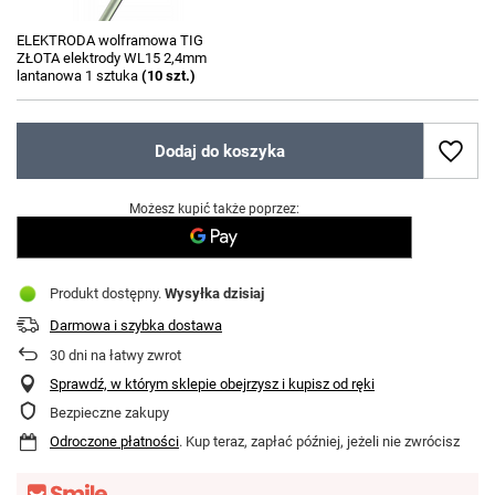
ELEKTRODA wolframowa TIG
ZŁOTA elektrody WL15 2,4mm
lantanowa 1 sztuka
(
10
szt.)
Dodaj do koszyka
Możesz kupić także poprzez:
Produkt dostępny
Wysyłka
dzisiaj
Darmowa i szybka dostawa
30
dni na łatwy zwrot
Sprawdź, w którym sklepie obejrzysz i kupisz od ręki
Bezpieczne zakupy
Odroczone płatności
. Kup teraz, zapłać później, jeżeli nie zwrócisz