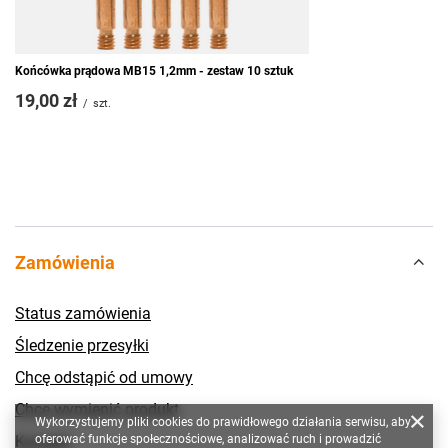
Końcówka prądowa MB15 1,2mm - zestaw 10 sztuk
19,00 zł
/
szt.
Zamówienia
Status zamówienia
Śledzenie przesyłki
Chcę odstąpić od umowy
Chcę wymienić produkt
Wykorzystujemy pliki cookies do prawidłowego działania serwisu, aby
Kontakt
oferować funkcje społecznościowe, analizować ruch i prowadzić