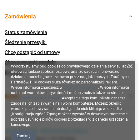
Zamówienia
Status zamówienia
Śledzenie przesyłki
Chcę odstąpić od umowy
Chcę wymienić produkt
Wykorzystujemy pliki cookies do prawidłowego działania serwisu, aby
Kontakt
oferować funkcje społecznościowe, analizować ruch i prowadzić
działania marketingowe - zarówno przez nas, jak i naszych Zaufanych
Partnerów. Pliki cookies służą również do personalizacji reklam.
Więcej informacji znajdziesz w
polityce prywatności
. Więcej informacji
na temat warunków i prywatności można znaleźć także na stronie
Konto
Prywatność i warunki Google
. Akceptacja tego komunikatu oznacza
zgodę na ich zapisywanie na Twoim komputerze. Możesz określić
warunki przechowywania lub dostępu do nich klikając w zakładkę
„Konfiguracja zgód”. Zgodę możesz wycofać w dowolnym momencie
poprzez usunięcie plików cookies z przeglądarki z danego urządzenia
końcowego.
+48 790 628 300
technic@kronos-shop.pl
Zamknij
KRONOS
,
Włókniarzy 1
,
63-100
Śrem