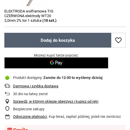
ELEKTRODA wolframowa TIG
CZERWONA elektrody WT20
2,0mm 2% tor 1 sztuka
(
10
szt.)
Dodaj do koszyka
Możesz kupić także poprzez:
Produkt dostępny
Zamów do
12:00 to wyślemy dzisiaj
Darmowa i szybka dostawa
30
dni na łatwy zwrot
Sprawdź, w którym sklepie obejrzysz i kupisz od ręki
Bezpieczne zakupy
Odroczone płatności
. Kup teraz, zapłać później, jeżeli nie zwrócisz