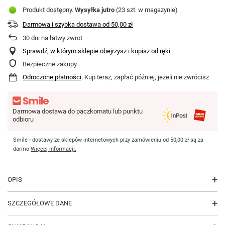
Produkt dostępny
Wysyłka
jutro
(23 szt. w magazynie)
Darmowa i szybka dostawa
od
50,00 zł
30
dni na łatwy zwrot
Sprawdź, w którym sklepie obejrzysz i kupisz od ręki
Bezpieczne zakupy
Odroczone płatności
. Kup teraz, zapłać później, jeżeli nie zwrócisz
Darmowa dostawa do paczkomatu lub punktu
odbioru
Smile - dostawy ze sklepów internetowych przy zamówieniu od
50,00 zł
są za
darmo
Więcej informacji.
OPIS
SZCZEGÓŁOWE DANE