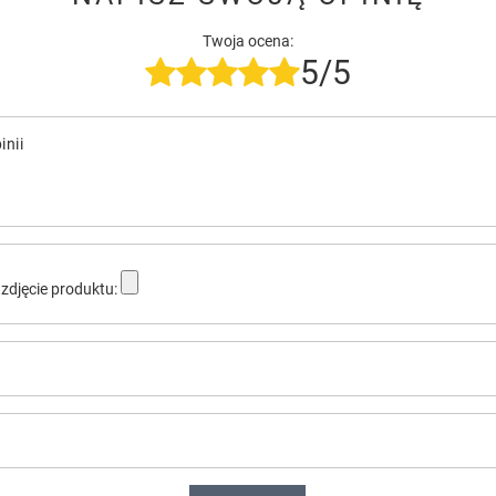
Twoja ocena:
5/5
inii
zdjęcie produktu: