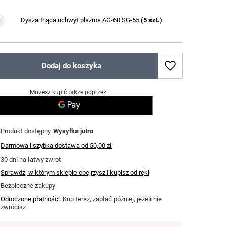
Dysza tnąca uchwyt plazma AG-60 SG-55
(
5
szt.)
Dodaj do koszyka
Możesz kupić także poprzez:
Produkt dostępny
Wysyłka
jutro
Darmowa i szybka dostawa
od
50,00 zł
30
dni na łatwy zwrot
Sprawdź, w którym sklepie obejrzysz i kupisz od ręki
Bezpieczne zakupy
Odroczone płatności
. Kup teraz, zapłać później, jeżeli nie
zwrócisz