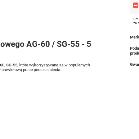
Smi
za
Mar
owego AG-60 / SG-55 - 5
Podm
prod
Gwar
60, SG-55
, które wykorzystywane są w popularnych
 prawidłową pracę podczas cięcia.