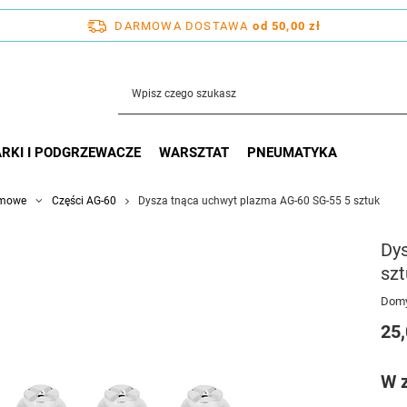
DARMOWA DOSTAWA
od 50,00 zł
RKI I PODGRZEWACZE
WARSZTAT
PNEUMATYKA
zmowe
Części AG-60
Dysza tnąca uchwyt plazma AG-60 SG-55 5 sztuk
Dy
szt
Domy
25,
W 