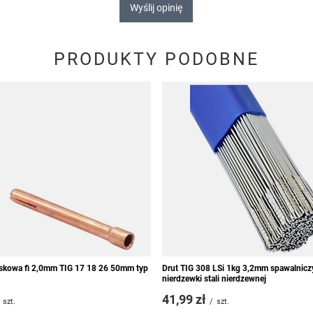
Wyślij opinię
PRODUKTY PODOBNE
iskowa fi 2,0mm TIG 17 18 26 50mm typ
Drut TIG 308 LSi 1kg 3,2mm spawalnicz
nierdzewki stali nierdzewnej
41,99 zł
szt.
/
szt.