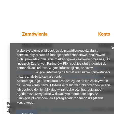
Zamówienia
Konto
Status zamówienia
Zarejestru
Wykorzystujemy pliki cookies do prawidłowego działania
Śledzenie przesyłki
Koszyk
serwisu, aby oferować funkcje społecznościowe, analizować
ruch i prowadzić działania marketingowe - zarówno przez nas, jak
Chcę odstąpić od umowy
Listy zak
i naszych Zaufanych Partnerów. Pliki cookies służą również do
personalizacji reklam. Więcej informacji znajdziesz w
polityce
Chcę wymienić produkt
Lista zak
prywatności
. Więcej informacji na temat warunków i prywatności
Kontakt
Historia t
można znaleźć także na stronie
Prywatność i warunki Google
.
Akceptacja tego komunikatu oznacza zgodę na ich zapisywanie
Moje raba
na Twoim komputerze. Możesz określić warunki przechowywania
lub dostępu do nich klikając w zakładkę „Konfiguracja zgód”.
Newslette
Zgodę możesz wycofać w dowolnym momencie poprzez
usunięcie plików cookies z przeglądarki z danego urządzenia
końcowego.
Prawdziwe
opinie klientów
+48 790 628 300
technic@kronos-shop.pl
KRONOS
,
Włók
4.7
/ 5.0