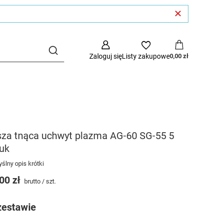
Zaloguj się
Listy zakupowe
0,00 zł
sza tnąca uchwyt plazma AG-60 SG-55 5
uk
ślny opis krótki
00 zł
brutto
/
szt.
zestawie