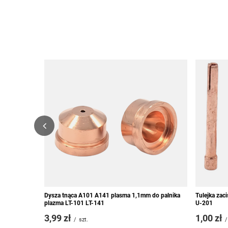
Dysza tnąca A101 A141 plasma 1,1mm do palnika
Tulejka zac
plazma LT-101 LT-141
U-201
3,99 zł
1,00 zł
/
szt.
/