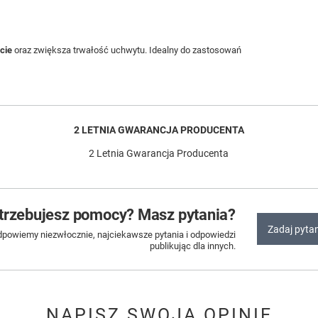
ęcie
oraz zwiększa trwałość uchwytu. Idealny do zastosowań
2 LETNIA GWARANCJA PRODUCENTA
2 Letnia Gwarancja Producenta
trzebujesz pomocy? Masz pytania?
Zadaj pyta
dpowiemy niezwłocznie, najciekawsze pytania i odpowiedzi
publikując dla innych.
NAPISZ SWOJĄ OPINIĘ