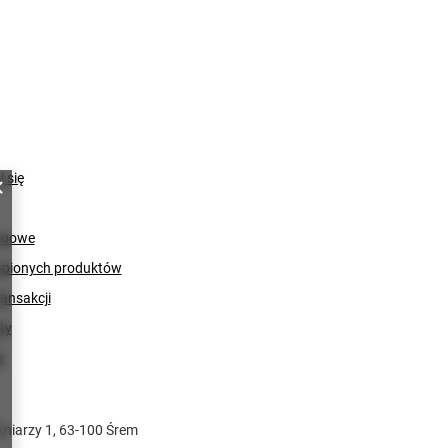
j się
upowe
upionych produktów
ransakcji
ty
r
niarzy 1
,
63-100
Śrem