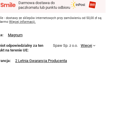
Darmowa dostawa do
paczkomatu lub punktu odbioru
le - dostawy ze sklepów internetowych przy zamówieniu od
50,00 zł
są
 darmo
Więcej informacji.
ka
Magnum
iot odpowiedzialny za ten
Spaw Sp. z o.o.
Więcej
ukt na terenie UE
ancja
2 Letnia Gwarancja Producenta