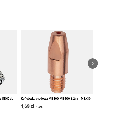
Drut FLUX s
spawanie bez
19,00 zł
y INOX do
Końcówka prądowa MB400 MB500 1,2mm M8x30
1,69 zł
/
szt.