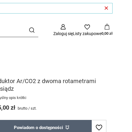
Zaloguj się
Listy zakupowe
0,00 zł
duktor Ar/CO2 z dwoma rotametrami
siądz
ślny opis krótki
,00 zł
brutto
/
szt.
Powiadom o dostępności