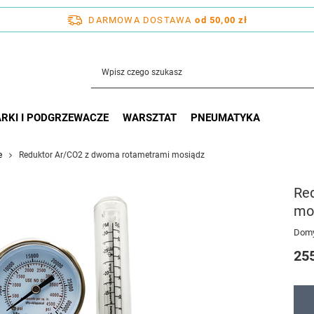
DARMOWA DOSTAWA
od 50,00 zł
RKI I PODGRZEWACZE
WARSZTAT
PNEUMATYKA
e
Reduktor Ar/CO2 z dwoma rotametrami mosiądz
Re
mo
Domy
255