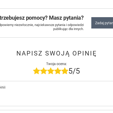
trzebujesz pomocy? Masz pytania?
Zadaj pyta
dpowiemy niezwłocznie, najciekawsze pytania i odpowiedzi
publikując dla innych.
NAPISZ SWOJĄ OPINIĘ
Twoja ocena:
5/5
inii