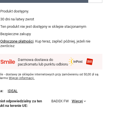
Produkt dostępny
30
dni na łatwy zwrot
Ten produkt nie jest dostępny w sklepie stacjonarnym
Bezpieczne zakupy
Odroczone płatności
. Kup teraz, zapłać później, jeżeli nie
zwrócisz
Darmowa dostawa do
paczkomatu lub punktu odbioru
le - dostawy ze sklepów internetowych przy zamówieniu od
50,00 zł
są
 darmo
Więcej informacji.
ka
IDEAL
iot odpowiedzialny za ten
BADEK FW
Więcej
ukt na terenie UE