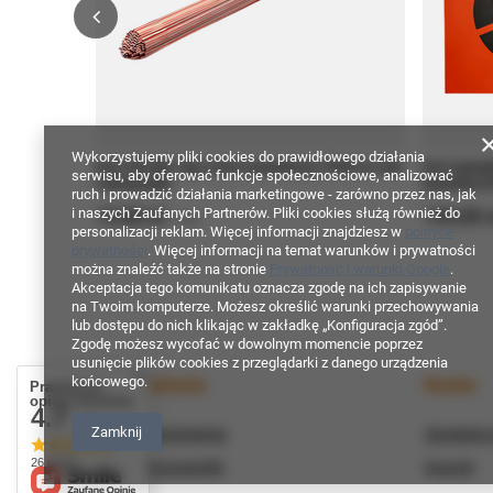
Wykorzystujemy pliki cookies do prawidłowego działania
Drut TIG SG2 1kg 2,4mm spawalniczy T20W do stali
Drut spawa
serwisu, aby oferować funkcje społecznościowe, analizować
czarnej pręty
spawarka D3
ruch i prowadzić działania marketingowe - zarówno przez nas, jak
19,00 zł
149,00 
i naszych Zaufanych Partnerów. Pliki cookies służą również do
/
szt.
personalizacji reklam. Więcej informacji znajdziesz w
polityce
prywatności
. Więcej informacji na temat warunków i prywatności
można znaleźć także na stronie
Prywatność i warunki Google
.
Akceptacja tego komunikatu oznacza zgodę na ich zapisywanie
na Twoim komputerze. Możesz określić warunki przechowywania
lub dostępu do nich klikając w zakładkę „Konfiguracja zgód”.
Zgodę możesz wycofać w dowolnym momencie poprzez
usunięcie plików cookies z przeglądarki z danego urządzenia
Zamówienia
Konto
końcowego.
Prawdziwe
opinie klientów
4.7
/ 5.0
Zamknij
Status zamówienia
Zarejestru
26 opinii
Śledzenie przesyłki
Koszyk