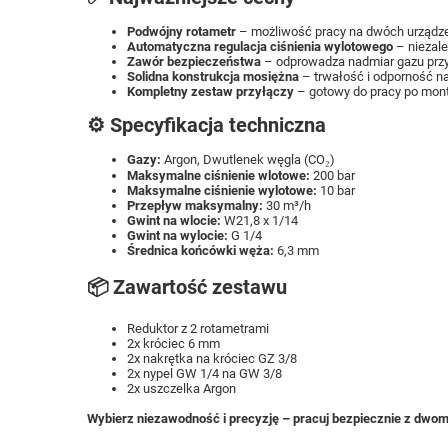
Podwójny rotametr
– możliwość pracy na dwóch urządze
Automatyczna regulacja ciśnienia wylotowego
– niezale
Zawór bezpieczeństwa
– odprowadza nadmiar gazu przy
Solidna konstrukcja mosiężna
– trwałość i odporność n
Kompletny zestaw przyłączy
– gotowy do pracy po mon
⚙️ Specyfikacja techniczna
Gazy:
Argon, Dwutlenek węgla (CO₂)
Maksymalne ciśnienie wlotowe:
200 bar
Maksymalne ciśnienie wylotowe:
10 bar
Przepływ maksymalny:
30 m³/h
Gwint na wlocie:
W21,8 x 1/14
Gwint na wylocie:
G 1/4
Średnica końcówki węża:
6,3 mm
📦 Zawartość zestawu
Reduktor z 2 rotametrami
2x króciec 6 mm
2x nakrętka na króciec GZ 3/8
2x nypel GW 1/4 na GW 3/8
2x uszczelka Argon
Wybierz niezawodność i precyzję – pracuj bezpiecznie z dwo