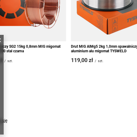
lniczy SG2 15kg 0,8mm MIG migomat
Drut MIG AlMg5 2kg 1,0mm spawalnicz
00 stal czarna
aluminium alu migomat TYSWELD
zł
119,00 zł
/
szt.
/
szt.
j się