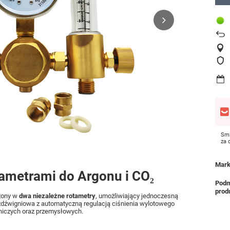
Smi
za
Mar
ametrami do Argonu i CO₂
Podm
prod
ony w
dwa niezależne rotametry
, umożliwiający jednoczesną
bezdźwigniowa z automatyczną regulacją ciśnienia wylotowego
niczych oraz przemysłowych.