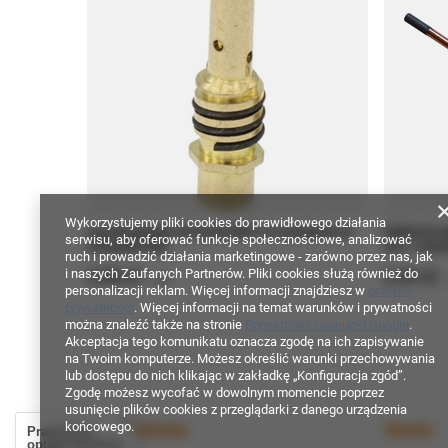
Wykorzystujemy pliki cookies do prawidłowego działania
Łącznik gniazdo końcówki MB15 ze sprężynką do
Elektroda 
serwisu, aby oferować funkcje społecznościowe, analizować
uchwytów MIG
mm 1 sztuk
ruch i prowadzić działania marketingowe - zarówno przez nas, jak
2,90 zł
2,39 zł
i naszych Zaufanych Partnerów. Pliki cookies służą również do
/
szt.
/
personalizacji reklam. Więcej informacji znajdziesz w
polityce
prywatności
. Więcej informacji na temat warunków i prywatności
można znaleźć także na stronie
Prywatność i warunki Google
.
Akceptacja tego komunikatu oznacza zgodę na ich zapisywanie
na Twoim komputerze. Możesz określić warunki przechowywania
lub dostępu do nich klikając w zakładkę „Konfiguracja zgód”.
Zgodę możesz wycofać w dowolnym momencie poprzez
usunięcie plików cookies z przeglądarki z danego urządzenia
Zamówienia
Konto
końcowego.
Prawdziwe
opinie klientów