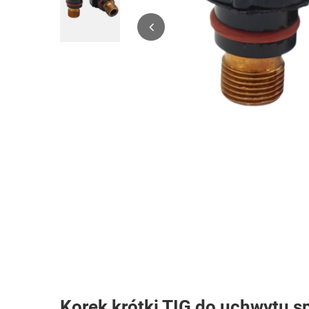
Korek krótki TIG do uchwytu s