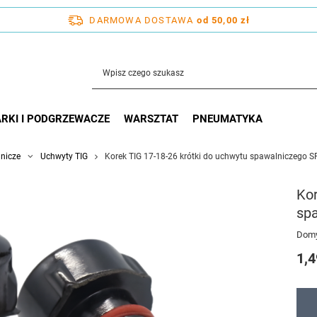
DARMOWA DOSTAWA
od 50,00 zł
RKI I PODGRZEWACZE
WARSZTAT
PNEUMATYKA
nicze
Uchwyty TIG
Korek TIG 17-18-26 krótki do uchwytu spawalniczego 
Kor
sp
Domy
1,4