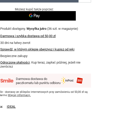
Możesz kupić także poprzez:
Produkt dostępny
Wysyłka
jutro
(36 szt. w magazynie)
Darmowa i szybka dostawa
od
50,00 zł
30
dni na łatwy zwrot
Sprawdź, w którym sklepie obejrzysz i kupisz od ręki
Bezpieczne zakupy
Odroczone płatności
. Kup teraz, zapłać później, jeżeli nie
zwrócisz
Darmowa dostawa do
paczkomatu lub punktu odbioru
le - dostawy ze sklepów internetowych przy zamówieniu od
50,00 zł
są
 darmo
Więcej informacji.
ka
IDEAL