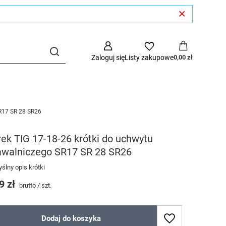
Zaloguj się
Listy zakupowe
0,00 zł
SR17 SR 28 SR26
ek TIG 17-18-26 krótki do uchwytu
awalniczego SR17 SR 28 SR26
ślny opis krótki
9 zł
brutto
/
szt.
Dodaj do koszyka