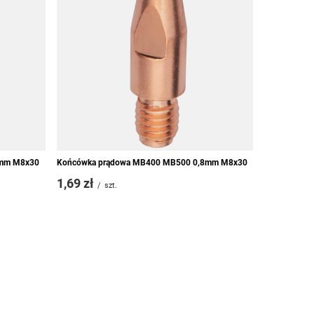
1,49 zł
/
0mm M8x30
Końcówka prądowa MB400 MB500 0,8mm M8x30
1,69 zł
/
szt.