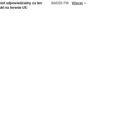
iot odpowiedzialny za ten
BADEK FW
Więcej
ukt na terenie UE