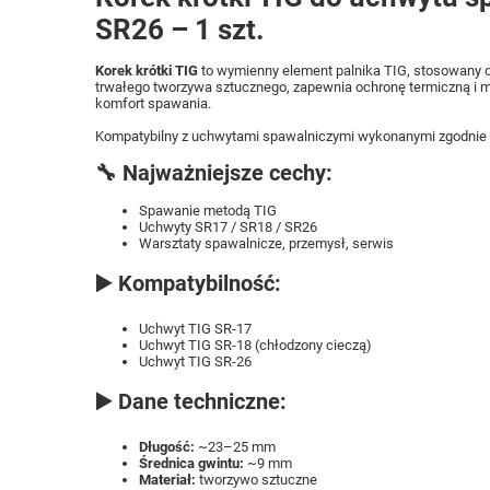
SR26 – 1 szt.
Korek krótki TIG
to wymienny element palnika TIG, stosowany 
trwałego tworzywa sztucznego, zapewnia ochronę termiczną i 
komfort spawania.
Kompatybilny z uchwytami spawalniczymi wykonanymi zgodnie
🔧 Najważniejsze cechy:
Spawanie metodą TIG
Uchwyty SR17 / SR18 / SR26
Warsztaty spawalnicze, przemysł, serwis
▶️ Kompatybilność:
Uchwyt TIG SR-17
Uchwyt TIG SR-18 (chłodzony cieczą)
Uchwyt TIG SR-26
▶️ Dane techniczne:
Długość:
~23–25 mm
Średnica gwintu:
~9 mm
Materiał:
tworzywo sztuczne