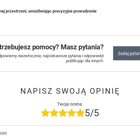
nej przestrzeni, umożliwiając precyzyjne prowadzenie
trzebujesz pomocy? Masz pytania?
Zadaj pyta
dpowiemy niezwłocznie, najciekawsze pytania i odpowiedzi
publikując dla innych.
NAPISZ SWOJĄ OPINIĘ
Twoja ocena:
5/5
inii