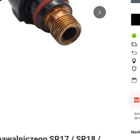
Smi
za
Mar
pawalniczego SR17 / SR18 /