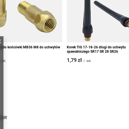
iazdo końcówki MB36 M8 do uchwytów
Korek TIG 17-18-26 długi do uchwytu
spawalniczego SR17 SR 28 SR26
1,79 zł
szt.
/
szt.
j się