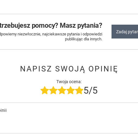
trzebujesz pomocy? Masz pytania?
Zadaj pyta
dpowiemy niezwłocznie, najciekawsze pytania i odpowiedzi
publikując dla innych.
NAPISZ SWOJĄ OPINIĘ
Twoja ocena:
5/5
inii