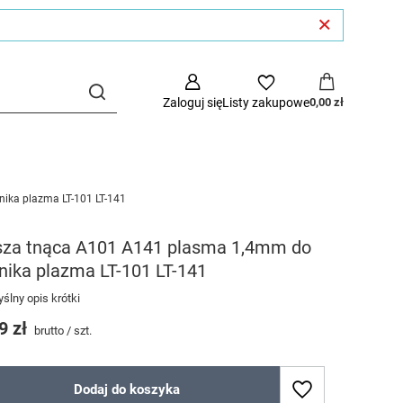
Zaloguj się
Listy zakupowe
0,00 zł
ika plazma LT-101 LT-141
sza tnąca A101 A141 plasma 1,4mm do
nika plazma LT-101 LT-141
ślny opis krótki
9 zł
brutto
/
szt.
Dodaj do koszyka