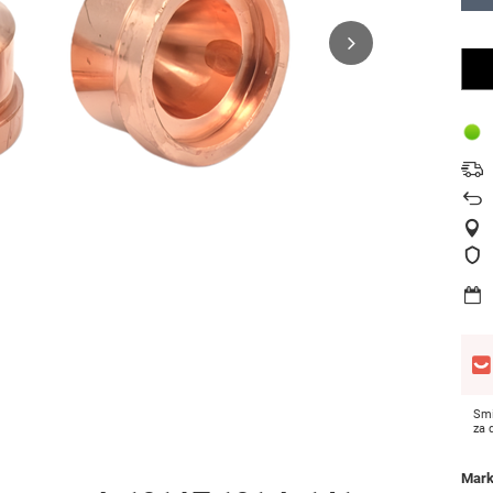
Smi
za
Mar