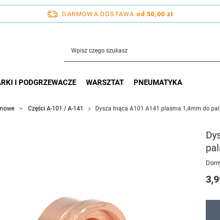
DARMOWA DOSTAWA
od 50,00 zł
RKI I PODGRZEWACZE
WARSZTAT
PNEUMATYKA
zmowe
Części A-101 / A-141
Dysza tnąca A101 A141 plasma 1,4mm do paln
Dy
pal
Domy
3,9