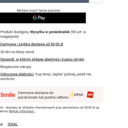
Możesz kupić także poprzez:
Produkt dostępny
Wysyłka
w poniedziałek
(98 szt. w
magazynie)
Darmowa i szybka dostawa
od
50,00 zł
30
dni na łatwy zwrot
Sprawdź, w którym sklepie obejrzysz i kupisz od ręki
Bezpieczne zakupy
Odroczone płatności
. Kup teraz, zapłać później, jeżeli nie
zwrócisz
Darmowa dostawa do
paczkomatu lub punktu odbioru
le - dostawy ze sklepów internetowych przy zamówieniu od
50,00 zł
są
 darmo
Więcej informacji.
ka
IDEAL