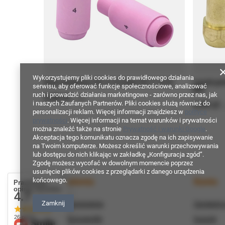
Wykorzystujemy pliki cookies do prawidłowego działania
Dysza ceramiczna TIG "4" fi 6,5mm TIG 17 18 26
Łącznik gn
serwisu, aby oferować funkcje społecznościowe, analizować
MIG
ruch i prowadzić działania marketingowe - zarówno przez nas, jak
2,00 zł
/
szt.
2,99 zł
i naszych Zaufanych Partnerów. Pliki cookies służą również do
/
personalizacji reklam. Więcej informacji znajdziesz w
polityce
prywatności
. Więcej informacji na temat warunków i prywatności
można znaleźć także na stronie
Prywatność i warunki Google
.
Akceptacja tego komunikatu oznacza zgodę na ich zapisywanie
na Twoim komputerze. Możesz określić warunki przechowywania
lub dostępu do nich klikając w zakładkę „Konfiguracja zgód”.
Zgodę możesz wycofać w dowolnym momencie poprzez
usunięcie plików cookies z przeglądarki z danego urządzenia
Zamówienia
Konto
końcowego.
Prawdziwe
opinie klientów
4.7
/ 5.0
Zamknij
Status zamówienia
Zarejestru
26 opinii
Śledzenie przesyłki
Koszyk