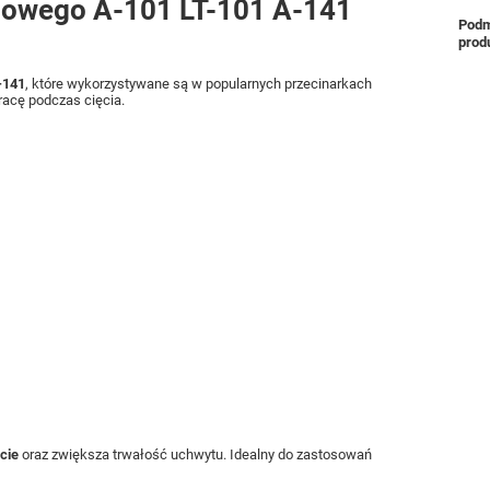
mowego A-101 LT-101 A-141
Podm
prod
-141
, które wykorzystywane są w popularnych przecinarkach
acę podczas cięcia.
ęcie
oraz zwiększa trwałość uchwytu. Idealny do zastosowań