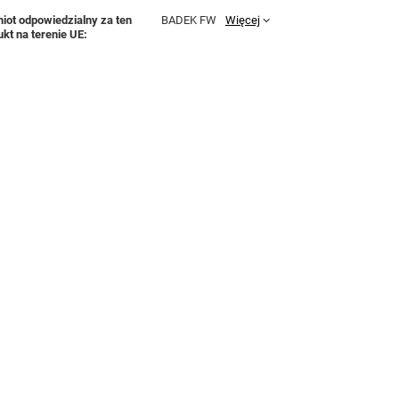
iot odpowiedzialny za ten
BADEK FW
Więcej
ukt na terenie UE