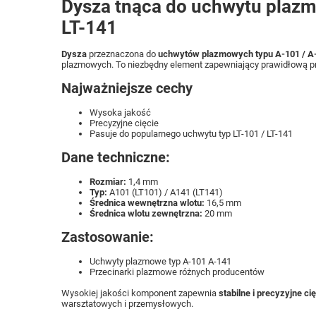
Dysza tnąca do uchwytu plaz
LT-141
Dysza
przeznaczona do
uchwytów plazmowych typu A-101 / A
plazmowych. To niezbędny element zapewniający prawidłową pr
Najważniejsze cechy
Wysoka jakość
Precyzyjne cięcie
Pasuje do popularnego uchwytu typ LT-101 / LT-141
Dane techniczne:
Rozmiar:
1,4 mm
Typ:
A101 (LT101) / A141 (LT141)
Średnica wewnętrzna wlotu:
16,5 mm
Średnica wlotu zewnętrzna:
20 mm
Zastosowanie:
Uchwyty plazmowe typ A-101 A-141
Przecinarki plazmowe różnych producentów
Wysokiej jakości komponent zapewnia
stabilne i precyzyjne ci
warsztatowych i przemysłowych.