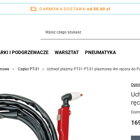
DARMOWA DOSTAWA
od 50,00 zł
RKI I PODGRZEWACZE
WARSZTAT
PNEUMATYKA
zmowe
Części PT-31
Uchwyt plazmy PT31 PT-31 plazmowy 4m ręczny do P
Opini
Uc
rę
Domy
169