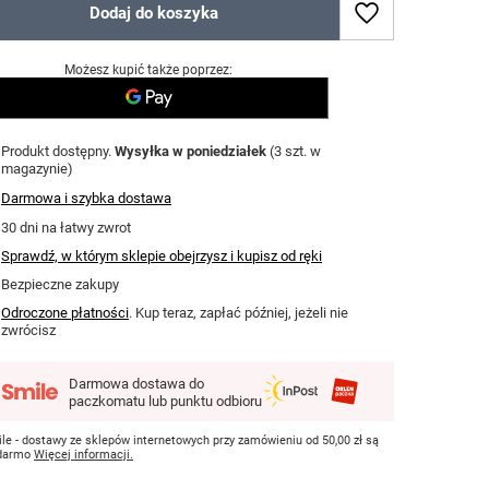
Dodaj do koszyka
Możesz kupić także poprzez:
Produkt dostępny
Wysyłka
w poniedziałek
(3 szt. w
magazynie)
Darmowa i szybka dostawa
30
dni na łatwy zwrot
Sprawdź, w którym sklepie obejrzysz i kupisz od ręki
Bezpieczne zakupy
Odroczone płatności
. Kup teraz, zapłać później, jeżeli nie
zwrócisz
Darmowa dostawa do
paczkomatu lub punktu odbioru
le - dostawy ze sklepów internetowych przy zamówieniu od
50,00 zł
są
 darmo
Więcej informacji.