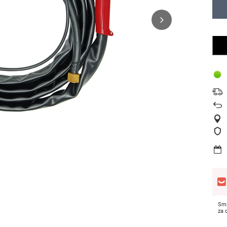
Smi
za