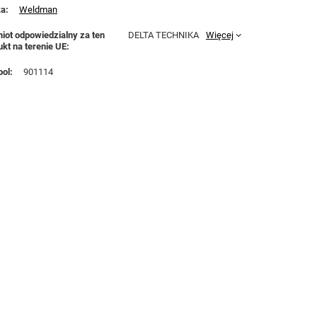
ka
Weldman
iot odpowiedzialny za ten
DELTA TECHNIKA
Więcej
ukt na terenie UE
ol
901114