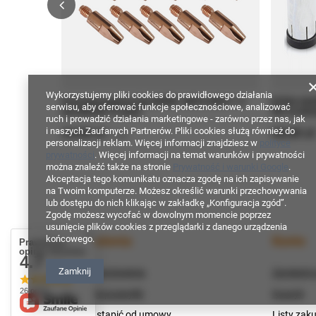
Wykorzystujemy pliki cookies do prawidłowego działania
Końcówka prądowa typ BINZEL MB25 MB24 1.0
DYSZA GAZO
serwisu, aby oferować funkcje społecznościowe, analizować
mm M6X28 10 sztuk
TW-24 MIG/
ruch i prowadzić działania marketingowe - zarówno przez nas, jak
24,00 zł
28,00 zł
i naszych Zaufanych Partnerów. Pliki cookies służą również do
/
szt.
personalizacji reklam. Więcej informacji znajdziesz w
polityce
prywatności
. Więcej informacji na temat warunków i prywatności
można znaleźć także na stronie
Prywatność i warunki Google
.
Akceptacja tego komunikatu oznacza zgodę na ich zapisywanie
na Twoim komputerze. Możesz określić warunki przechowywania
lub dostępu do nich klikając w zakładkę „Konfiguracja zgód”.
Zgodę możesz wycofać w dowolnym momencie poprzez
usunięcie plików cookies z przeglądarki z danego urządzenia
Zamówienia
Konto
końcowego.
Prawdziwe
opinie klientów
4.7
/ 5.0
Zamknij
Status zamówienia
Zarejestru
26 opinii
Śledzenie przesyłki
Koszyk
Chcę odstąpić od umowy
Listy zak