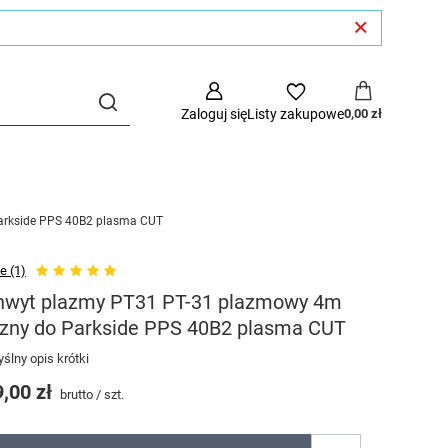
Zaloguj się
Listy zakupowe
0,00 zł
arkside PPS 40B2 plasma CUT
e (1)
hwyt plazmy PT31 PT-31 plazmowy 4m
czny do Parkside PPS 40B2 plasma CUT
ślny opis krótki
,00 zł
brutto
/
szt.