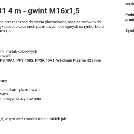
Mar
1 4 m - gwint M16x1,5
Podm
prod
ie przeznaczone do cięcia plazmowego, idealne zarówno do
iększości przecinarek plazmowych dostępnych na rynku, które
Symb
6x1,5
.
um i metali kolorowych
enowych
PS 40A1, PPS 40B2, PPSK 40A1, Weldman Plazma 42 i inne
racy
zecinarkami plazmowymi
owaniu
 intensywne użytkowanie
, w tym wielu modeli marek takich jak: