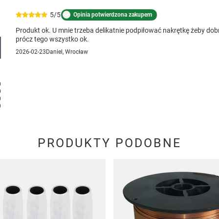
5/5
Opinia potwierdzona zakupem
Produkt ok. U mnie trzeba delikatnie podpiłować nakrętkę żeby dobr
prócz tego wszystko ok.
2026-02-23
Daniel, Wrocław
1
0
0
0
0
PRODUKTY PODOBNE