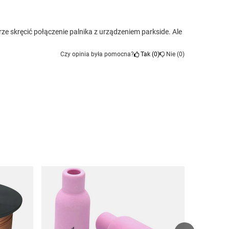
ze skręcić połączenie palnika z urządzeniem parkside. Ale
Czy opinia była pomocna?
Tak
0
Nie
0
ELEKTRODA w
WP 2,0mm 99
169,00 z