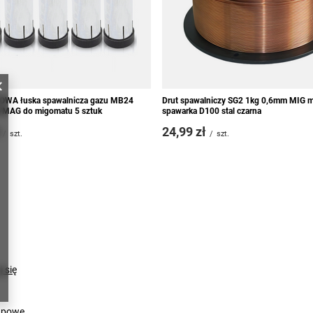
WA łuska spawalnicza gazu MB24
Drut spawalniczy SG2 1kg 0,6mm MIG 
MAG do migomatu 5 sztuk
spawarka D100 stal czarna
24,99 zł
/
szt.
/
szt.
j się
upowe