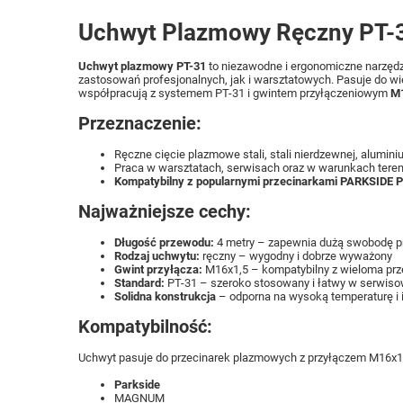
Uchwyt Plazmowy Ręczny PT-3
Uchwyt plazmowy PT-31
to niezawodne i ergonomiczne narzędz
zastosowań profesjonalnych, jak i warsztatowych. Pasuje do w
współpracują z systemem PT-31 i gwintem przyłączeniowym
M1
Przeznaczenie:
Ręczne cięcie plazmowe stali, stali nierdzewnej, alumini
Praca w warsztatach, serwisach oraz w warunkach ter
Kompatybilny z popularnymi przecinarkami PARKSIDE P
Najważniejsze cechy:
Długość przewodu:
4 metry – zapewnia dużą swobodę p
Rodzaj uchwytu:
ręczny – wygodny i dobrze wyważony
Gwint przyłącza:
M16x1,5 – kompatybilny z wieloma pr
Standard:
PT-31 – szeroko stosowany i łatwy w serwis
Solidna konstrukcja
– odporna na wysoką temperaturę i
Kompatybilność:
Uchwyt pasuje do przecinarek plazmowych z przyłączem M16x1,5
Parkside
MAGNUM