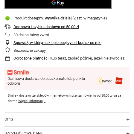
Produkt dostępny
Wysyłka
dzisiaj
(2 szt. w magazynie)
Darmowa i szybka dostawa
od
50,00 zł
30
dni na łatwy zwrot
Sprawdź, w którym sklepie obejrzysz i kupisz od ręki
Bezpieczne zakupy
Odroczone płatności
. Kup teraz, zapłać później, jeżeli nie zwrócisz
Darmowa dostawa do paczkomatu lub punktu
odbioru
Smile - dostawy ze sklepów internetowych przy zamówieniu od
50,00 zł
są za
darmo
Więcej informacji.
OPIS
SZCZEGÓŁOWE DANE