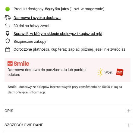
Produkt dostępny
Wysyłka
jutro
(1 szt. w magazynie)
Darmowa i szybka dostawa
30
dni na łatwy zwrot
Sprawdź, w którym sklepie obejrzysz i kupisz od ręki
Bezpieczne zakupy
Odroczone płatności
. Kup teraz, zapłać później, jeżeli nie zwrócisz
Darmowa dostawa do paczkomatu lub punktu
odbioru
Smile - dostawy ze sklepów internetowych przy zamówieniu od
50,00 zł
są za
darmo
Więcej informacji.
OPIS
SZCZEGÓŁOWE DANE