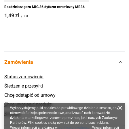
Rozdzielacz gazu MIG 36 dyfuzor ceramiczny MB36
1,49 zł
/
szt.
Zamówienia
Status zamówienia
Śledzenie przesyłki
Chcę odstąpić od umowy
Chcę wymienić produkt
Wykorzystujemy pliki cookies do prawidłowego działania serwisu, aby
Kontakt
oferować funkcje społecznościowe, analizować ruch i prowadzić
działania marketingowe - zarówno przez nas, jak i naszych Zaufanych
Partnerów. Pliki cookies służą również do personalizacji reklam.
Więcej informacji znajdziesz w
polityce prywatności
. Więcej informacji