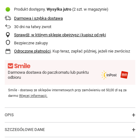
Produkt dostępny
Wysyłka
jutro
(2 szt. w magazynie)
Darmowa i szybka dostawa
30
dni na łatwy zwrot
Sprawdź, w którym sklepie obejrzysz i kupisz od ręki
Bezpieczne zakupy
Odroczone płatności
. Kup teraz, zapłać później, jeżeli nie zwrócisz
Darmowa dostawa do paczkomatu lub punktu
odbioru
Smile - dostawy ze sklepów internetowych przy zamówieniu od
50,00 zł
są za
darmo
Więcej informacji.
OPIS
SZCZEGÓŁOWE DANE