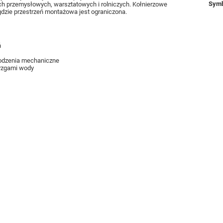
Symb
 przemysłowych, warsztatowych i rolniczych. Kołnierzowe
gdzie przestrzeń montażowa jest ograniczona.
ń
kodzenia mechaniczne
ryzgami wody