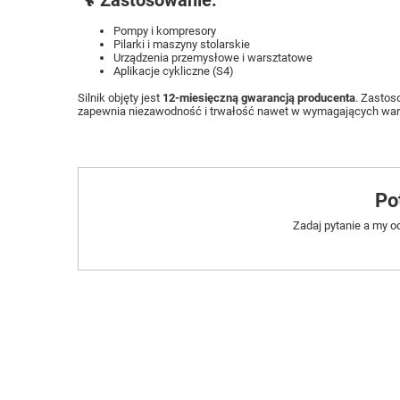
🔧 Zastosowanie:
Pompy i kompresory
Pilarki i maszyny stolarskie
Urządzenia przemysłowe i warsztatowe
Aplikacje cykliczne (S4)
Silnik objęty jest
12-miesięczną gwarancją producenta
. Zastos
zapewnia niezawodność i trwałość nawet w wymagających wa
Po
Zadaj pytanie a my o