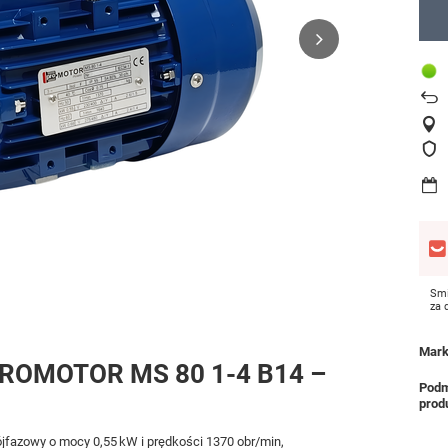
Smi
za
Mar
y PROMOTOR MS 80 1-4 B14 –
Podm
prod
ójfazowy o mocy 0,55 kW i prędkości 1370 obr/min,