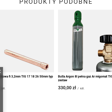
PRODUKTY PODOBNE
iskowa fi 3,2mm TIG 17 18 26 50mm typ
Butla Argon 8l pełna gaz Ar migomat TI
zestaw
330,00 zł
szt.
/
szt.