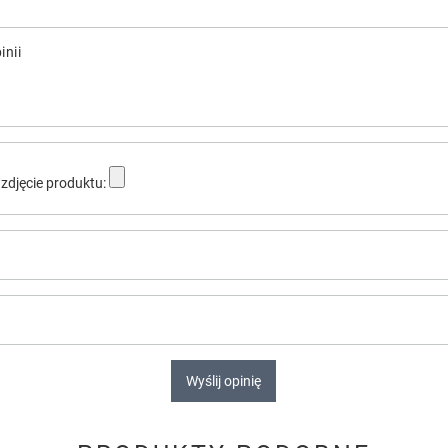
inii
zdjęcie produktu:
Wyślij opinię