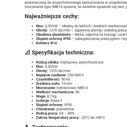
przeznaczony do wszechstronnego zastosowania w urządzeniach
mocowanie typu IMB14 sprawia, że świetnie sprawdzi się tam, 
Najważniejsze cechy:
Moc:
0,55 kW – idealny do lekkich i średnich zastosowa
Obroty:
1370 obr/min – zapewnia płynną i stabilną pracę
Obudowa aluminiowa
– lekka, odporna na korozję i usz
Stopień ochrony IP55
– zabezpieczenie przed pyłem i b
Kołnierz B14
📐 Specyfikacja techniczna:
Rodzaj silnika:
trójfazowy, asynchroniczny
Moc:
0,55 kW
Obroty:
1370 obr/min
Napięcie zasilania:
230/400 V
Częstotliwość:
50 Hz
Średnica wału:
19 mm
Mocowanie:
kołnierzowe IMB14
Wielkość mechaniczna:
80
Waga:
8,7 kg
Izolacja:
klasa F
Stopień ochrony:
IP55
Chłodzenie:
powietrzne
Rodzaj pracy:
S4 – 80%
Zakres temperatury pracy:
-20°C do +40°C