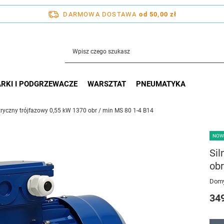
DARMOWA DOSTAWA
od 50,00 zł
RKI I PODGRZEWACZE
WARSZTAT
PNEUMATYKA
ktryczny trójfazowy 0,55 kW 1370 obr / min MS 80 1-4 B14
NOW
Sil
obr
Domy
349