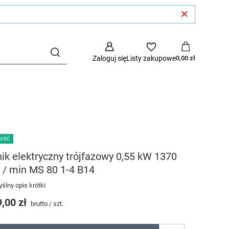
Zaloguj się
Listy zakupowe
0,00 zł
OŚĆ
nik elektryczny trójfazowy 0,55 kW 1370
 / min MS 80 1-4 B14
ślny opis krótki
,00 zł
brutto
/
szt.