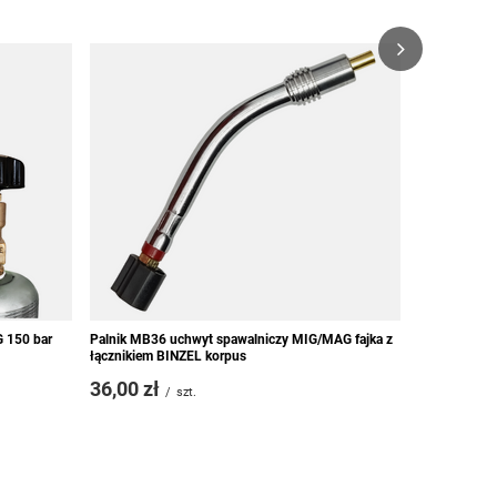
Końcówka p
1,69 zł
/
G 150 bar
Palnik MB36 uchwyt spawalniczy MIG/MAG fajka z
łącznikiem BINZEL korpus
36,00 zł
/
szt.