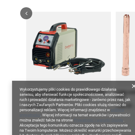
Wykorzystujemy pliki cookies do prawidłowego działania
Spawarka MIGOMAT bezgazowy Contraweld MIG
Tulejka zac
serwisu, aby oferować funkcje społecznościowe, analizować
210 FCAW FLUX MAG MMA TIG 200A
U-201
ruch i prowadzić działania marketingowe - zarówno przez nas, jak
357,00 zł
1,00 zł
i naszych Zaufanych Partnerów. Pliki cookies służą również do
/
szt.
/
personalizacji reklam. Więcej informacji znajdziesz w
polityce
prywatności
. Więcej informacji na temat warunków i prywatności
można znaleźć także na stronie
Prywatność i warunki Google
.
Akceptacja tego komunikatu oznacza zgodę na ich zapisywanie
na Twoim komputerze. Możesz określić warunki przechowywania