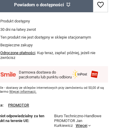
Powiadom o dostępności
Produkt dostępny
30
dni na łatwy zwrot
Ten produkt nie jest dostępny w sklepie stacjonarnym
Bezpieczne zakupy
Odroczone płatności
. Kup teraz, zapłać później, jeżeli nie
zwrócisz
Darmowa dostawa do
paczkomatu lub punktu odbioru
le - dostawy ze sklepów internetowych przy zamówieniu od
50,00 zł
są
 darmo
Więcej informacji.
ka
PROMOTOR
iot odpowiedzialny za ten
Biuro Techniczno-Handlowe
ukt na terenie UE
PROMOTOR Jan
Kurkiewicz
Więcej